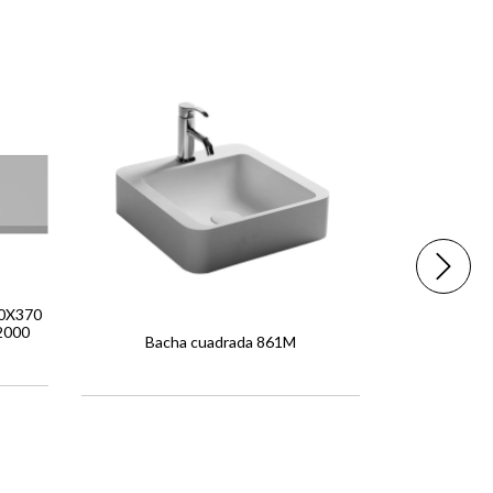
0X370
2000
Bacha cuadrada 861M
LAV QUBI
Q