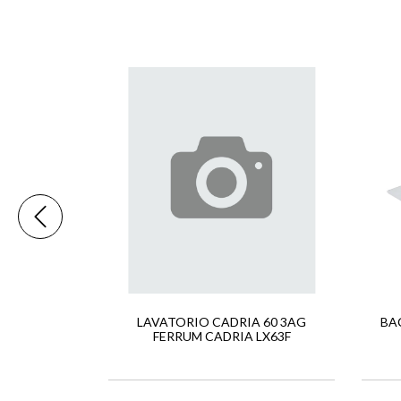
SOFT SOBRE
A INSPIRA
0
LAVATORIO CADRIA 60 3AG
BA
FERRUM CADRIA LX63F