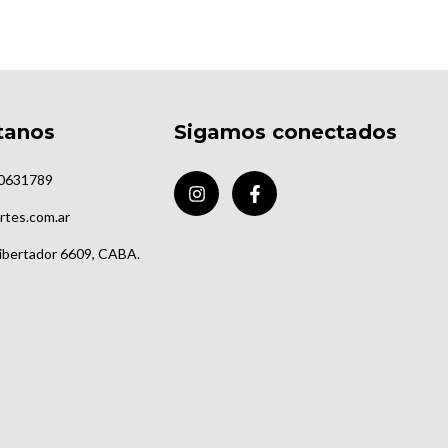
tanos
Sigamos conectados
0631789
rtes.com.ar
Libertador 6609, CABA.