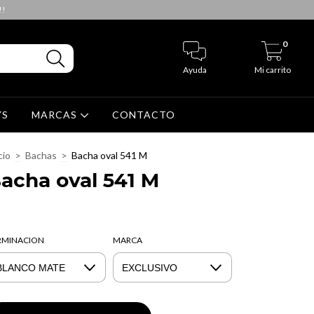
!!
0
Ayuda
Mi carrito
YS
MARCAS
CONTACTO
cio
>
Bachas
>
Bacha oval 541 M
acha oval 541 M
RMINACION
MARCA