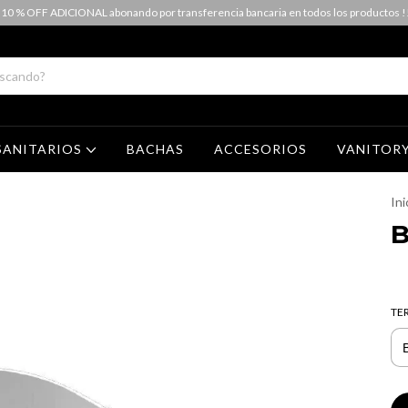
 10 % OFF ADICIONAL abonando por transferencia bancaria en todos los productos !
SANITARIOS
BACHAS
ACCESORIOS
VANITOR
Ini
B
TE