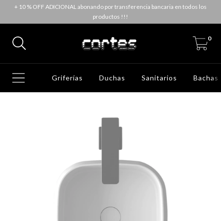
+ 10 % OFF ADICIONAL abonando por transferencia bancaria en todos los
productos !!!
0
Griferías
Duchas
Sanitarios
Bachas