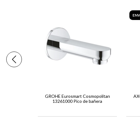
ENV
13299000 Pico
GROHE Eurosmart Cosmopolitan
AXO
13261000 Pico de bañera