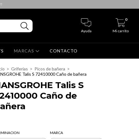
!!
0
Ayuda
Mi carrito
YS
MARCAS
CONTACTO
cio
>
Griferías
>
Picos de bañera
>
NSGROHE Talis S 72410000 Caño de bañera
ANSGROHE Talis S
2410000 Caño de
añera
RMINACION
MARCA