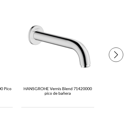
0 Pico
HANSGROHE Vernis Blend 71420000
HANSGROHE
pico de bañera
P