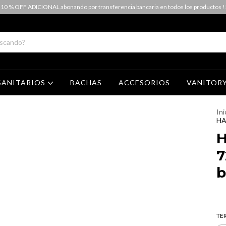
 10 % OFF ADICIONAL abonando por transferencia bancaria en todos los productos !
SANITARIOS
BACHAS
ACCESORIOS
VANITOR
Ini
HA
H
7
b
TE