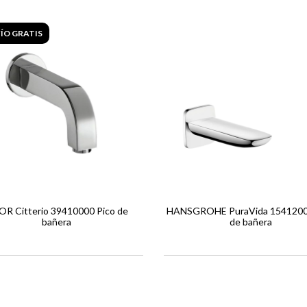
ÍO GRATIS
R Citterio 39410000 Pico de
HANSGROHE PuraVida 1541200
bañera
de bañera