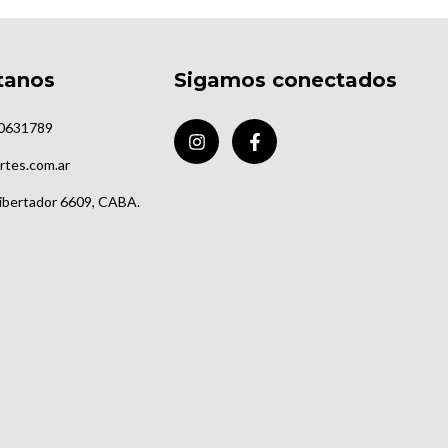
tanos
Sigamos conectados
0631789
rtes.com.ar
Libertador 6609, CABA.