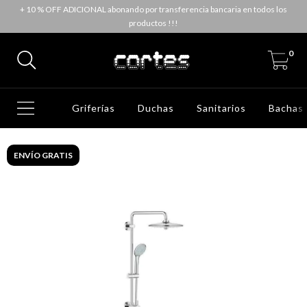
+ 10 % OFF ADICIONAL abonando por transferencia bancaria en todos los
productos !!!
0
Griferías
Duchas
Sanitarios
Bachas
ENVÍO GRATIS