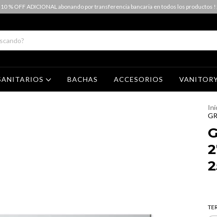
 10 % OFF ADICIONAL abonando por transferencia bancaria en todos los productos !
SANITARIOS
BACHAS
ACCESORIOS
VANITOR
Ini
GR
G
2
2
TE