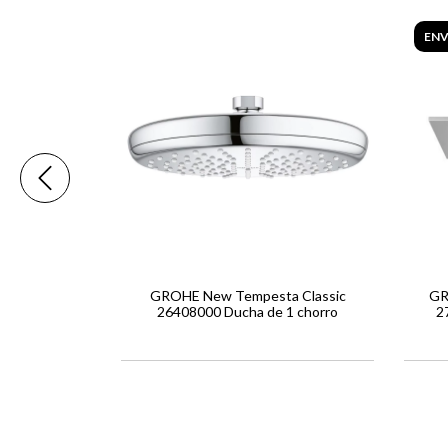
ENV
 26252000 +
GROHE New Tempesta Classic
GR
con 1 jet
26408000 Ducha de 1 chorro
2