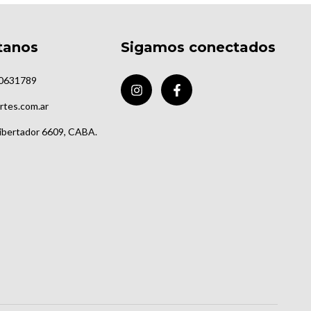
tanos
Sigamos conectados
0631789
rtes.com.ar
Libertador 6609, CABA.