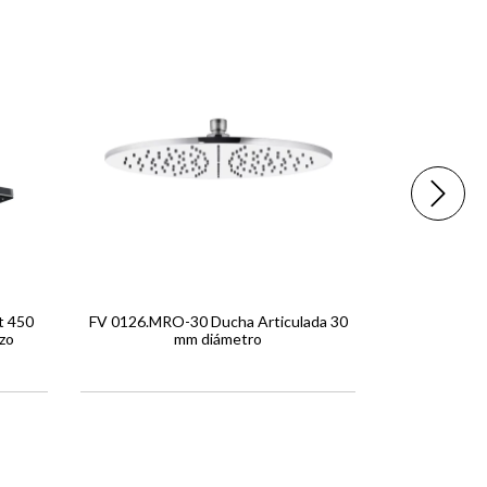
ENVÍO GRA
t 450
FV 0126.MRO-30 Ducha Articulada 30
HANSGROHE
zo
mm diámetro
Ducha fija