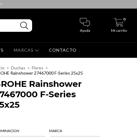
!!
0
Ayuda
Mi carrito
YS
MARCAS
CONTACTO
cio
>
Duchas
>
Flores
>
OHE Rainshower 27467000 F-Series 25x25
ROHE Rainshower
7467000 F-Series
5x25
RMINACION
MARCA