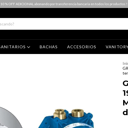
 10 % OFF ADICIONAL abonando por transferencia bancaria en todos los productos !
SANITARIOS
BACHAS
ACCESORIOS
VANITOR
Ini
GR
te
G
1
M
d