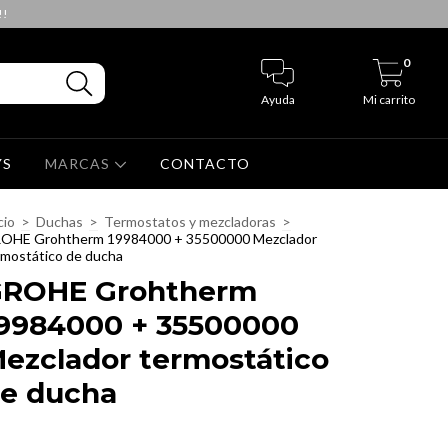
!!
0
Ayuda
Mi carrito
YS
MARCAS
CONTACTO
cio
>
Duchas
>
Termostatos y mezcladoras
>
OHE Grohtherm 19984000 + 35500000 Mezclador
rmostático de ducha
ROHE Grohtherm
9984000 + 35500000
ezclador termostático
e ducha