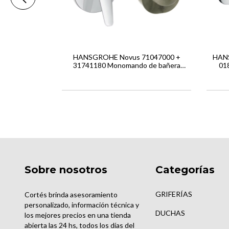
rSelect
HANSGROHE Novus 71047000 +
HANS
 Termostato
31741180 Monomando de bañera
01
función
empotrado
Sobre nosotros
Categorías
GRIFERÍAS
Cortés brinda asesoramiento
personalizado, información técnica y
DUCHAS
los mejores precios en una tienda
abierta las 24 hs, todos los días del