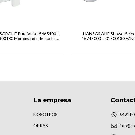
GROHE Pura Vida 15665400 +
HANSGROHE ShowerSelec
800180 Monomando de ducha
15745000 + 01800180 Válvu
empotrado
empotrada 3 llaves de pas
La empresa
Contac
NOSOTROS
549114
OBRAS
info@co