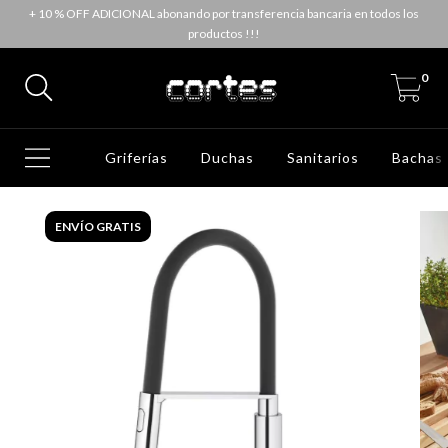
+ 10 % OFF ADICIONAL abonando por transferencia bancaria en todos los
productos !!!
0
Griferías
Duchas
Sanitarios
Bachas
ENVÍO GRATIS