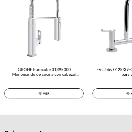
GROHE Eurocube 31395000
FV Libby 0428/39-C
Monomando de cocina con cabezal
para 
profesional y 360° de giro
VER