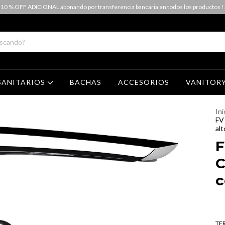
 10 % OFF ADICIONAL abonando por transferencia bancaria en todos los productos !
SANITARIOS
BACHAS
ACCESORIOS
VANITOR
Ini
FV
alt
F
C
c
TE