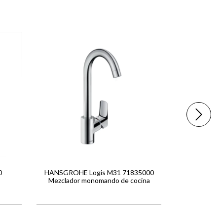
ENVÍO GRA
0
HANSGROHE Logis M31 71835000
HANSGROH
Mezclador monomando de cocina
14847000 M