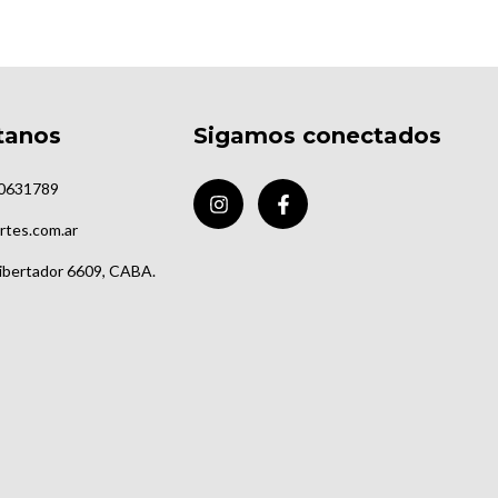
tanos
Sigamos conectados
0631789
rtes.com.ar
Libertador 6609, CABA.