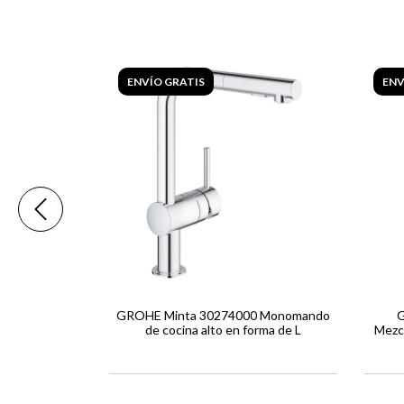
ENVÍO GRATIS
ENV
1483002
GROHE Minta 30274000 Monomando
G
 cocina caño
de cocina alto en forma de L
Mezc
e