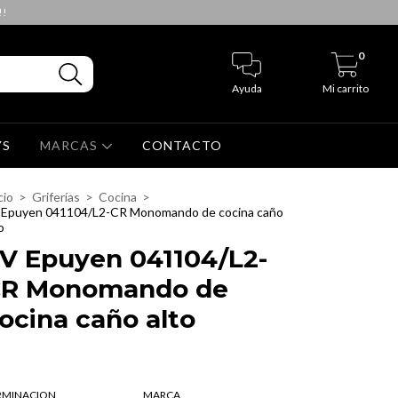
!!
0
Ayuda
Mi carrito
YS
MARCAS
CONTACTO
cio
>
Griferías
>
Cocina
>
 Epuyen 041104/L2-CR Monomando de cocina caño
o
V Epuyen 041104/L2-
R Monomando de
ocina caño alto
RMINACION
MARCA