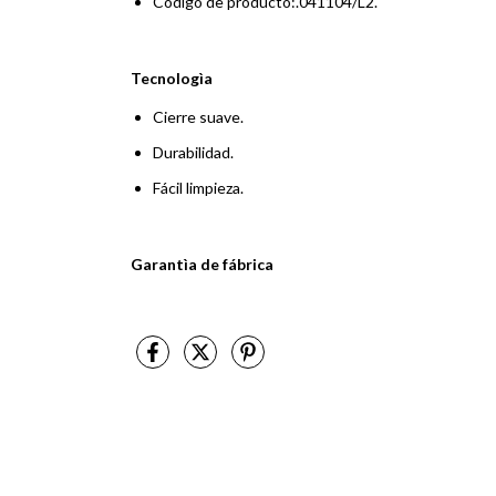
Código de producto:.041104/L2.
Tecnologìa
Cierre suave.
Durabilidad.
Fácil limpieza.
Garantìa de fábrica